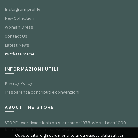
Instagram profile
New Collection
Woman Dress
Contact Us
Latest News
Purchase Theme
INFORMAZIONI UTILI
Privacy Policy
Trasparenza contributi e convenzioni
ABOUT THE STORE
STORE - worldwide fashion store since 1978. We sell over 1000+
branded products on our web-site.
Questo sito, o gli strumenti terzi da questo utilizzati, si