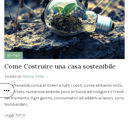
LA BIOEDIL
FUTURO: 
FILOSOFI
RISTRUT
ECOSOSTE
SUD OVE
SARDEGN
Bio-Tips
6 Marzo 
Come Costruire una casa sostenibile
Comment
Inviato da
Simone Vitillo
TENDENZE
PITTURE
L'irrefrenabile corsa al Green a tutti i costi, come abbiamo visto,
PER
ha portato numerose aziende poco virtuose ad inseguire il trend
INTERNI
del momento. Ogni giorno, consumatori ed addetti ai lavori, sono
2026:
COLORI E
bombardati...
VERNICI
NATURALI
Leggi Tutto
28
Gennaio