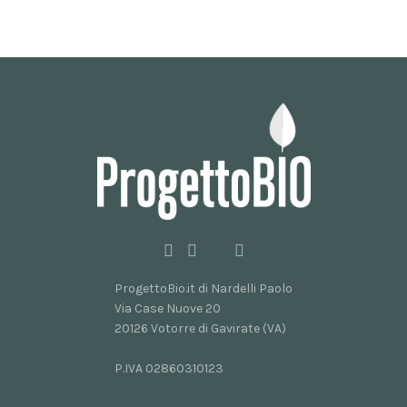
2026
No
Comments
ProgettoBio.it di Nardelli Paolo
Via Case Nuove 20
20126 Votorre di Gavirate (VA)
P.IVA 02860310123