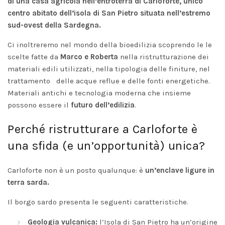
2026
No
di una casa agricola nell’entroterra di Carloforte, unico
Comments
centro abitato dell’isola di San Pietro situata nell’estremo
sud-ovest della Sardegna.
Ci inoltreremo nel mondo della bioedilizia scoprendo le le
scelte fatte da
Marco e Roberta
nella ristrutturazione dei
materiali edili utilizzati, nella tipologia delle finiture, nel
trattamento delle acque reflue e delle fonti energetiche.
Materiali antichi e tecnologia moderna che insieme
possono essere il
futuro dell’edilizia
.
Perché ristrutturare a Carloforte è
una sfida (e un’opportunità) unica?
Carloforte non è un posto qualunque: è
un’enclave ligure in
terra sarda.
Il borgo sardo presenta le seguenti caratteristiche.
Geologia vulcanica:
l’Isola di San Pietro ha un’origine