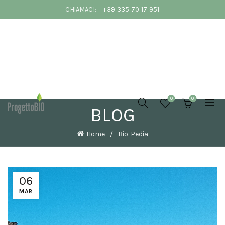
CHIAMACI:
+39 335 70 17 951
COLORI PER
DIPINGERE
LE PARETI
0
0
DI CASA IN
BLOG
PRIMAVERA:
IDEE E
CONSIGLI
Home
Bio-Pedia
DI
INTERIOR
DESIGN
20 Marzo
2026
No
06
Comments
MAR