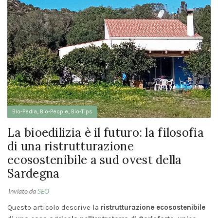
LA BIOEDIL
FUTURO: 
FILOSOFI
RISTRUT
ECOSOSTE
SUD OVE
SARDEGN
6 Marzo 
,
,
Bio-Pedia
Bio-People
Bio-Tips
Comment
La bioedilizia è il futuro: la filosofia
TENDENZE
di una ristrutturazione
PITTURE
PER
ecosostenibile a sud ovest della
INTERNI
2026:
Sardegna
COLORI E
VERNICI
NATURALI
Inviato da
SEO
28
Questo articolo descrive la
ristrutturazione ecosostenibile
Gennaio