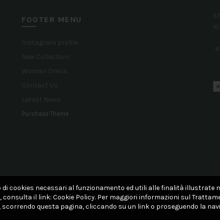
ST
FOOTER MENU
10
Instagram profile
4
New Collection
Woman Dress
Contact Us
Latest News
Purchase Theme
 di cookies necessari al funzionamento ed utili alle finalità illustrate n
 consulta il link:
Cookie Policy. Per maggiori informazioni sul Trattame
, scorrendo questa pagina, cliccando su un link o proseguendo la navi