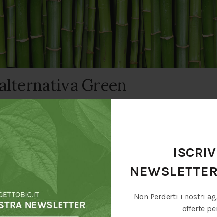
alternativa Green
design, si sta imponendo come una delle più valide alternative
co, conferisce personalità agli interni, che acquistano un tratto e
ISCRIV
NEWSLETTE
en
Non Perderti i nostri ag
 pianta graminacea, la rendono una valida alternativa ai parquet
ale, che quello economico. Il
bamboo
, a differenza del legno, 
offerte pe