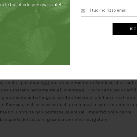
ta, ma riprende il proprio ciclo rapidamente, con un processo di
quasi 50 per alcuni tipologie di legni). Questa caratteristica, ab
l Bamboo di rappresentare una soluzione decisamente Low Cost p
enibilità, il Bamboo può essere trattato con materiali non confo
o, come consigliamo sempre, è fondamentale verificare
re solo materiali in possesso delle necessarie certificazioni.
e contro
 anche il Bamboo, ha dei fisiologici contro. Se da un lato le sue
parquet in quercia rossa americana, dall’altro risulta essere
ua, a volte, può danneggiare un pavimento in Bamboo, che risult
 Pro superano nettamente gli svantaggi. Fra le varie peculiarità
completamente antiallergico, punto a favore di chi ha animali dom
t in Bamboo, inoltre, necessita di una manutenzione minore e si 
neutro. Come se non bastasse, eventuali imperfezioni e danni
da esperti del settore, grazie a semplici levigature.