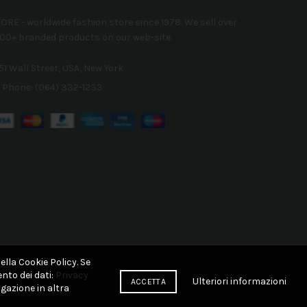
ORE - worldwide fashion store since 1978. We sell over
00+ branded products on our web-site.
51 Wall Street, USA, New York
Phone: (064) 332-1233
ella Cookie Policy. Se
nto dei dati:
Privacy
Ulteriori informazioni
ACCETTA
gazione in altra