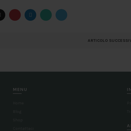
ARTICOLO SUCCESSI
MENU
I
Home
Pr
Blog
Tr
Shop
A
Contattaci