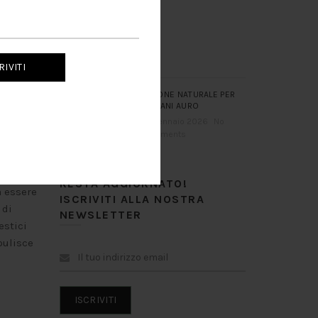
binata
er i
rmi,
SAPONE NATURALE PER
LE MANI AURO
21 Gennaio 2026
No
Comments
RESTA AGGIORNATO!
a essere
ISCRIVITI ALLA NOSTRA
 di
NEWSLETTER
estici
pulisce