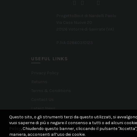
ProgettoBio.it di Nardelli Paolo
Via Case Nuove 20
20126 Votorre di Gavirate (VA)
P.IVA 02860310123
USEFUL LINKS
Privacy Policy
Returns
Terms & Conditions
Contact Us
Latest News
Questo sito, o gli strumenti terzi da questo utilizzati, si avvalgono
Our Sitemap
vuoi saperne di più o negare il consenso a tutti o ad alcuni cookie,
Policy
. Chiudendo questo banner, cliccando il pulsante "Accetta"
maniera, acconsenti all’uso dei cookie.