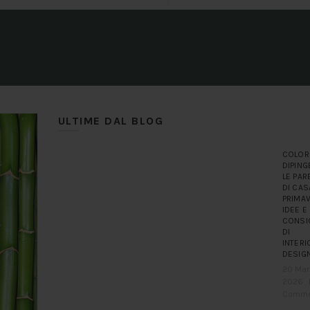
ULTIME DAL BLOG
COLORI
DIPING
LE PAR
DI CAS
PRIMAV
IDEE E
CONSI
DI
INTERI
DESIG
20 Mar
2026
Comme