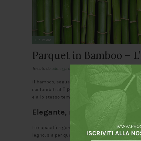
Bio-Pedia
Parquet in Bamboo – L’
Inviato da
admin_progettobio
Il bamboo, seguendo gli ultimi trend in fatto di 
sostenibili al
parquet
. Il suo look caratteristi
e allo stesso tempo esotico.
Elegante, ma soprattutto Gre
Le capacità rigenerative e riproduttive di questa
legno, sia per quanto riguarda l’impatto ambient