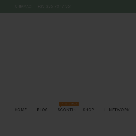
CHIAMACI:
+39 335 70 17 951
IN EVIDENZA
HOME
BLOG
SCONTI
SHOP
IL NETWORK