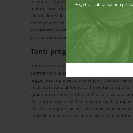
termina il proprio percorso vitale dopo la raccol
maturazione attorno ai 4-5 anni (a differenza dei 
ad una durevolezza di tutto rispetto, permette a
vostri pavimenti. Nonostante l’alto grado di sost
soprattutto se provenienti dalla Cina. Per quest
scrupolosamente l’origine del prodotto e acquista
Tanti pregi, ma anche qualch
Tuttavia, non è sempre oro tutto ciò che luccica e
caratteristiche lo rendono resistente al pari dei 
leggermente più sensibile ai graffi. Anche l’acq
anche sensibile all’umidità. Nonostante questo, i
questo materiale, infatti, c’è il fatto di essere 
che soffrono di dermatiti da contatto. Un parque
con una semplice passata di scopa o con sapone 
superficiali, possono essere rimossi con facilità 