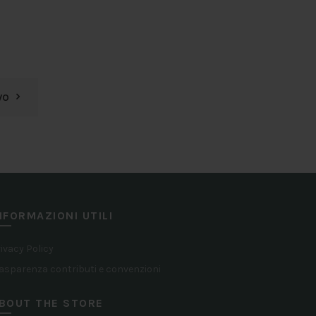
VO
NFORMAZIONI UTILI
ivacy Policy
asparenza contributi e convenzioni
BOUT THE STORE