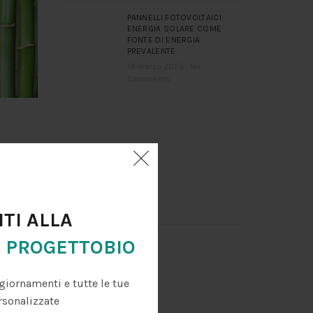
PANNELLI FOTOVOLTAICI:
ENERGIA SOLARE COME
FONTE DI ENERGIA
PREVALENTE
18 Marzo 2026
No
Comments
legante
ITI ALLA
R
PROGETTOBIO
giornamenti e tutte le tue
 in
non
rsonalizzate