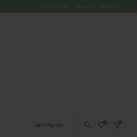
IL MIO ACCOUNT
CARRELLO
CONTATTACI
0
0
Login / Registrati