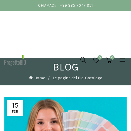
CHIAMACI:
+39 335 70 17 951
COLORI PER
DIPINGERE
LE PARETI
0
0
DI CASA IN
BLOG
PRIMAVERA:
IDEE E
CONSIGLI
Home
Le pagine del Bio-Catalogo
DI
INTERIOR
DESIGN
20 Marzo
2026
No
15
Comments
FEB