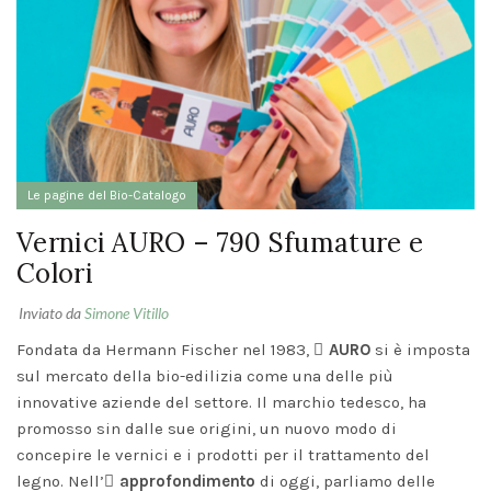
LA BIOEDIL
FUTURO: 
FILOSOFI
RISTRUT
ECOSOSTE
SUD OVE
Le pagine del Bio-Catalogo
SARDEGN
6 Marzo 
Vernici AURO – 790 Sfumature e
Comment
Colori
TENDENZE
Inviato da
Simone Vitillo
PITTURE
PER
Fondata da Hermann Fischer nel 1983,
AURO
si è imposta
INTERNI
sul mercato della bio-edilizia come una delle più
2026:
COLORI E
innovative aziende del settore. Il marchio tedesco, ha
VERNICI
promosso sin dalle sue origini, un nuovo modo di
NATURALI
28
concepire le vernici e i prodotti per il trattamento del
Gennaio
legno. Nell’
approfondimento
di oggi, parliamo delle