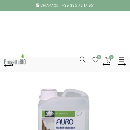
CHIAMACI:
+39 335 70 17 951
0
0