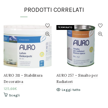
più
più
varianti.
varianti.
PRODOTTI CORRELATI
Le
Le
opzioni
opzioni
possono
possono
essere
essere
scelte
scelte
TERMINATO
nella
nella
pagina
pagina
del
del
prodotto
prodotto
AURO 311 – Stabilitura
AURO 257 – Smalto per
Decorativa
Radiatori
125,66
€
Leggi tutto
Questo
Scegli
prodotto
ha
più