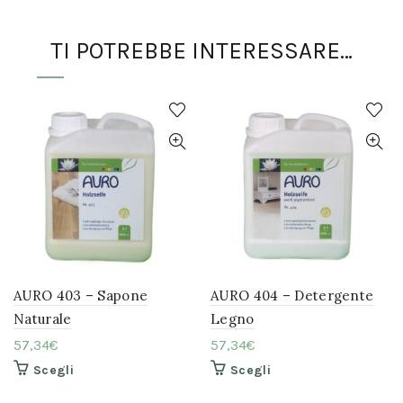
TI POTREBBE INTERESSARE…
AURO 403 – Sapone
AURO 404 – Detergente
Naturale
Legno
57,34
€
57,34
€
Questo
Questo
Scegli
Scegli
prodotto
prodotto
ha
ha