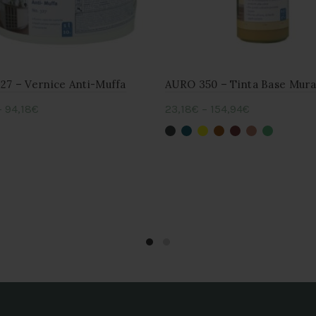
27 – Vernice Anti-Muffa
AURO 350 – Tinta Base Mura
–
94,18
€
23,18
€
–
154,94
€
Questo
Questo
li
Scegli
prodotto
prodotto
ha
ha
più
più
varianti.
varianti.
Le
Le
opzioni
opzioni
possono
possono
essere
essere