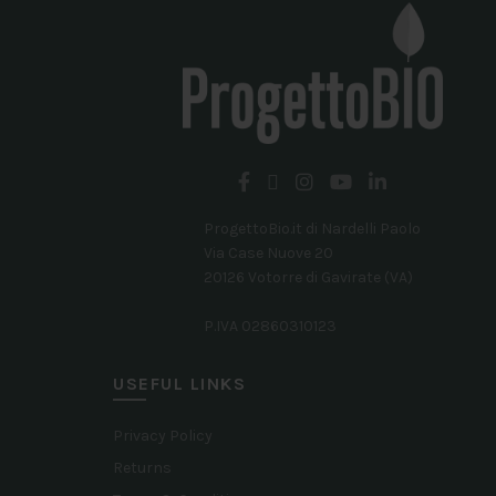
scelte
nella
pagina
del
prodotto
ProgettoBio.it di Nardelli Paolo
Via Case Nuove 20
20126 Votorre di Gavirate (VA)
P.IVA 02860310123
USEFUL LINKS
Privacy Policy
Returns