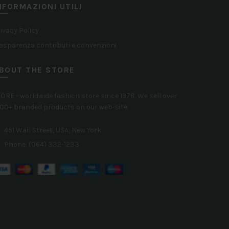
NFORMAZIONI UTILI
scelte
sc
nella
ne
ivacy Policy
asparenza contributi e convenzioni
pagina
pa
del
de
BOUT THE STORE
prodotto
pr
ORE - worldwide fashion store since 1978. We sell over
00+ branded products on our web-site.
451 Wall Street, USA, New York
Phone: (064) 332-1233