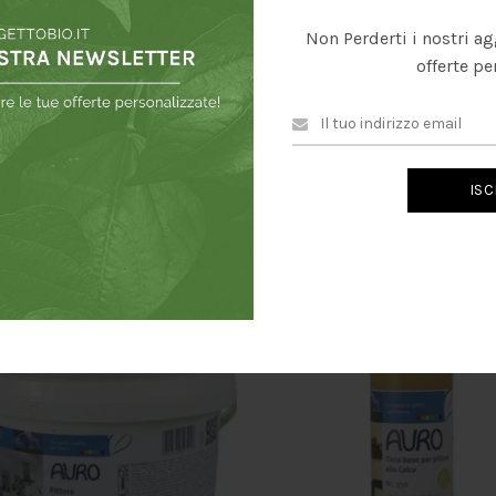
 a base d’acqua e dall’odore delicato.
Non Perderti i nostri ag
offerte pe
herino.
PRODOTTI CORRELATI