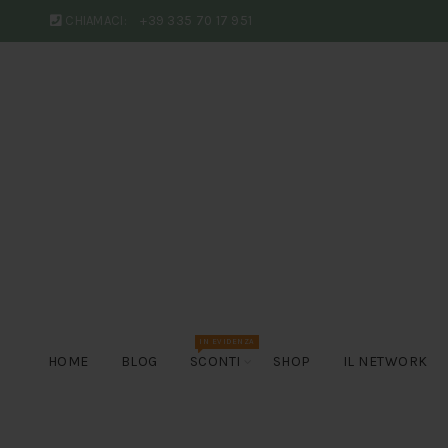
CHIAMACI:
+39 335 70 17 951
IN EVIDENZA
HOME
BLOG
SCONTI
SHOP
IL NETWORK