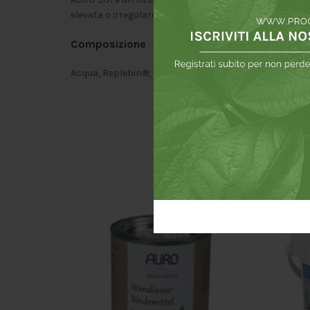
elevata o irregolare, AURO 301, è un prodotto naturale
Composizione
Acqua, Replebin®, tiazolo, potassa, tensioattivo zucc