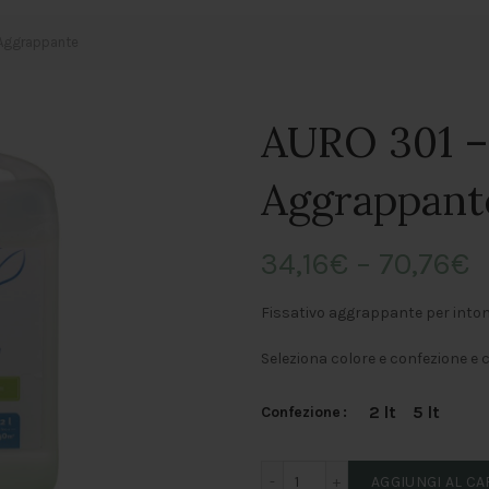
 Aggrappante
AURO 301 – 
Aggrappant
34,16
€
–
70,76
€
Fissativo aggrappante per into
Seleziona colore e confezione e 
2 lt
5 lt
Confezione
AURO 301 - Fissativo Aggr
AGGIUNGI AL C