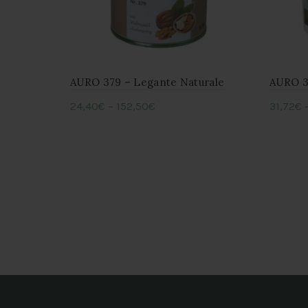
AURO 379 – Legante Naturale
AURO 3
24,40
€
–
152,50
€
31,72
€
Questo
Scegli
Sceg
prodotto
ha
più
varianti.
Le
opzioni
possono
essere