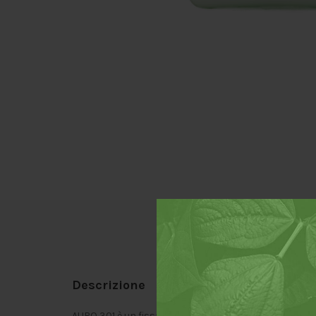
Descri
Descrizione
AURO 301 è un fissativo aggrappante per intonaci, ide