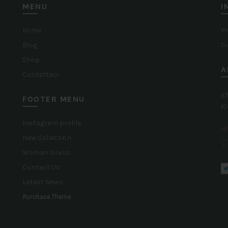
MENU
I
scelte
scelte
nella
nella
Home
Pr
Blog
Tr
pagina
pagina
Shop
del
del
A
Contattaci
prodotto
prodotto
ST
FOOTER MENU
10
Instagram profile
New Collection
Woman Dress
Contact Us
Latest News
Purchase Theme