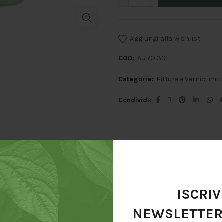
Aggiungi alla wishlist
COD:
AURO 301
Categoria:
Pitture e Vernici mur
Condividi
zione
Informazioni aggiuntive
Costi di sp
ISCRIV
NEWSLETTE
ale per preparare il fondo pre-applicazione di rasature e pitture mura