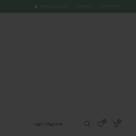
IL MIO ACCOUNT
CARRELLO
CONTATTACI
0
0
Login / Registrati