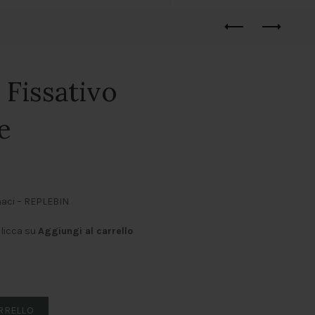
Fissativo
e
naci – REPLEBIN
clicca su
Aggiungi al carrello
appante quantità
ARRELLO