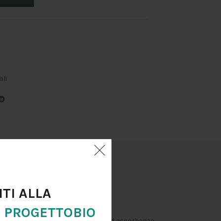
ali
edizione
ITI ALLA
R
PROGETTOBIO
li. Facilmente applicabile su fondi ad assorbenza