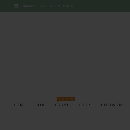
CHIAMACI:
+39 335 70 17 951
IN EVIDENZA
HOME
BLOG
SCONTI
SHOP
IL NETWORK