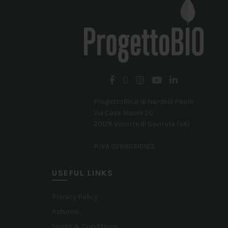
Le
opzioni
possono
essere
scelte
nella
pagina
ProgettoBio.it di Nardelli Paolo
Via Case Nuove 20
del
20126 Votorre di Gavirate (VA)
prodotto
P.IVA 02860310123
USEFUL LINKS
Privacy Policy
Returns
Terms & Conditions