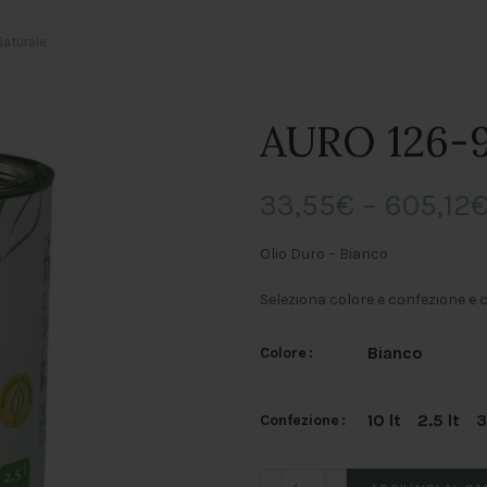
aturale
AURO 126-9
33,55
€
–
605,12
Olio Duro – Bianco
Seleziona colore e confezione e 
Bianco
Colore
10 lt
2.5 lt
3
Confezione
AURO 126-90 - Olio Natural