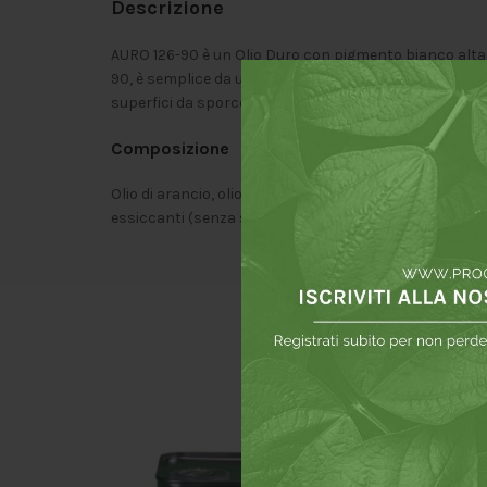
Descrizione
AURO 126-90 è un Olio Duro con pigmento bianco altame
90, è semplice da usare e rispetta le naturali sfumatur
superfici da sporco e acqua.
Composizione
Olio di arancio, olio balsamico di trementina olio di lino,
essiccanti (senza sali di cobalto), lecitina, silice.