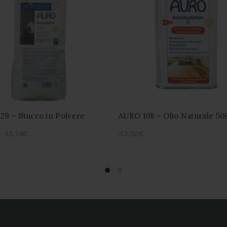
opzioni
opzioni
possono
possono
essere
essere
scelte
scelte
nella
nella
pagina
pagina
del
del
9 – Stucco in Polvere
AURO 108 – Olio Naturale 50
prodotto
prodotto
–
45,14
€
43,92
€
Questo
li
Aggiungi al carrello
prodotto
ha
più
varianti.