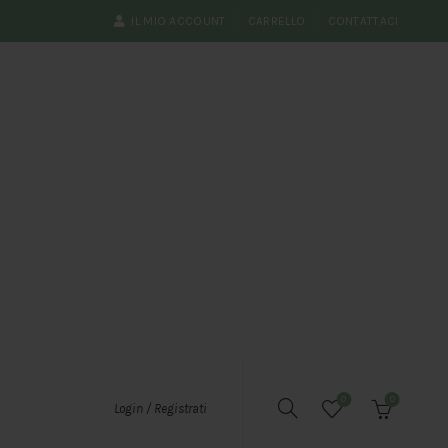
IL MIO ACCOUNT
CARRELLO
CONTATTACI
0
0
Login / Registrati