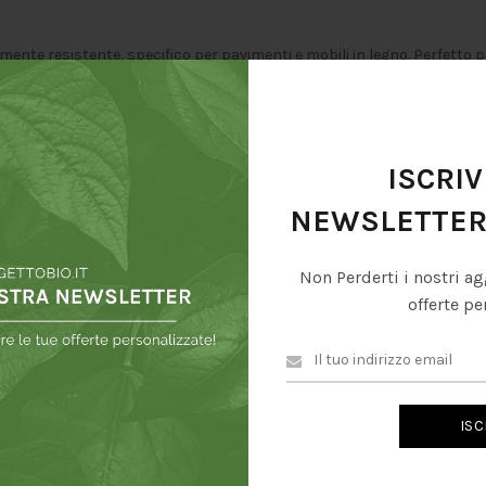
nte resistente, specifico per pavimenti e mobili in legno. Perfetto p
e del legno. Adatto ad ogni tipo di materiale ligneo, è un naturale tras
ISCRIV
 olio di legno, estere glicerico di colofonia con acidi organici, biossido di
NEWSLETTE
Non Perderti i nostri ag
offerte pe
TI POTREBBE INTERESSARE…