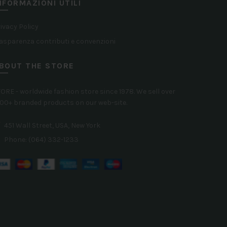
va
NFORMAZIONI UTILI
Le
Le
opzioni
ivacy Policy
op
possono
asparenza contributi e convenzioni
p
essere
BOUT THE STORE
es
scelte
sc
nella
ORE - worldwide fashion store since 1978. We sell over
ne
pagina
00+ branded products on our web-site.
pa
del
451 Wall Street, USA, New York
de
prodotto
Phone: (064) 332-1233
pr