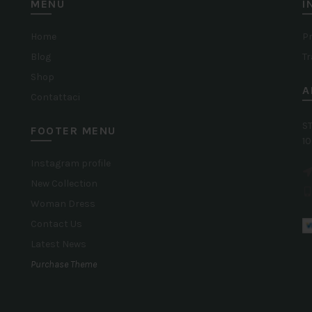
MENU
I
Le
opzioni
Home
Pr
possono
Blog
Tr
essere
Shop
A
scelte
Contattaci
nella
ST
FOOTER MENU
pagina
10
del
Instagram profile
prodotto
New Collection
Woman Dress
Contact Us
Latest News
Purchase Theme