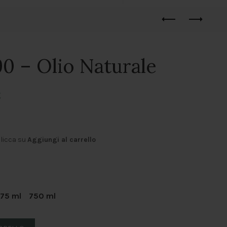
0 – Olio Naturale
€
clicca su
Aggiungi al carrello
75 ml
750 ml
e quantità