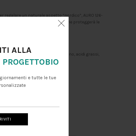
er regalare un naturale aspetto “nordico”, AURO 126-
pirante privo di esalazioni nocive, che proteggerà le
ITI ALLA
 titanio, olio di girasole, olio di ricino, acidi grassi,
R
PROGETTOBIO
giornamenti e tutte le tue
rsonalizzate