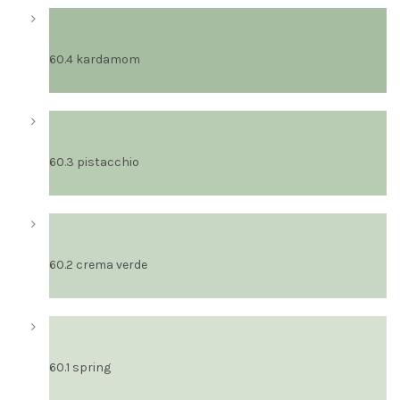
60.4 kardamom
60.3 pistacchio
60.2 crema verde
60.1 spring