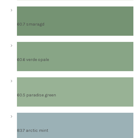
60.7 smaragd
60.6 verde opale
60.5 paradise green
837 arctic mint