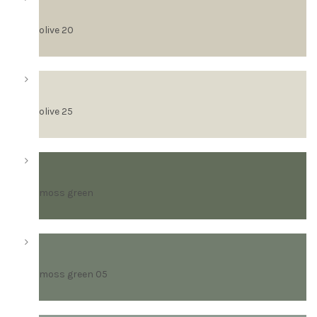
olive 20
olive 25
moss green
moss green 05