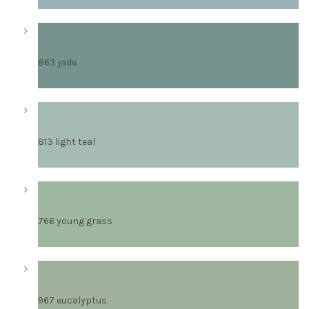
863 jade
813 light teal
766 young grass
967 eucalyptus