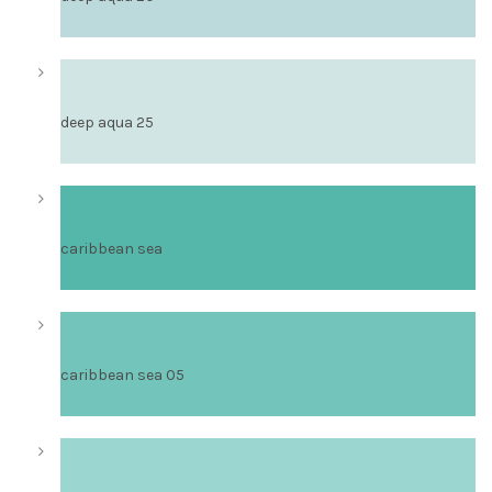
2026
No
Comments
deep aqua 25
caribbean sea
caribbean sea 05