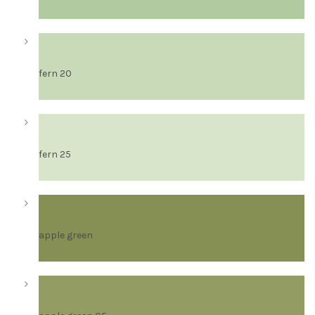
fern 20
fern 25
apple green