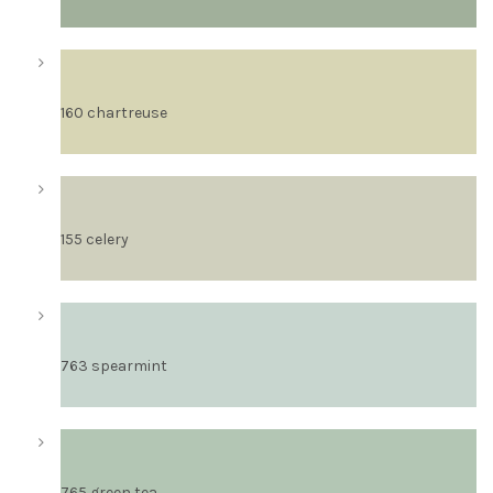
160 chartreuse
155 celery
763 spearmint
765 green tea