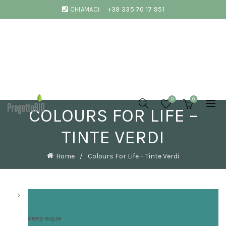
CHIAMACI:
+39 335 70 17 951
COLORI PER
DIPINGERE
LE PARETI
0
0
DI CASA IN
COLOURS FOR LIFE –
PRIMAVERA:
IDEE E
CONSIGLI
TINTE VERDI
DI
INTERIOR
DESIGN
Home
Colours For Life – Tinte Verdi
20 Marzo
2026
No
Comments
deep aqua