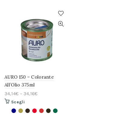
AURO 150 – Colorante
All’Olio 375ml
34,14
€
–
34,16
€
Questo
Scegli
prodotto
ha
più
varianti.
Le
opzioni