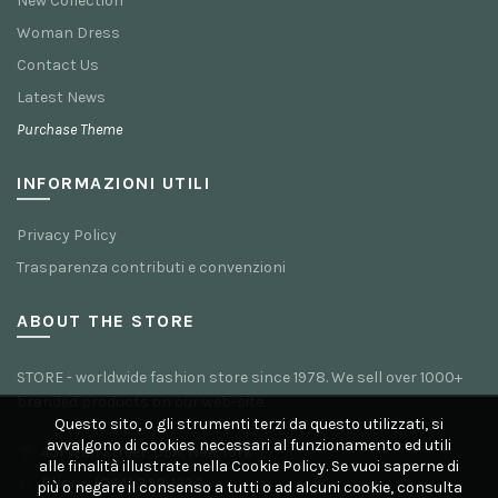
New Collection
Woman Dress
Contact Us
Latest News
Purchase Theme
INFORMAZIONI UTILI
Privacy Policy
Trasparenza contributi e convenzioni
ABOUT THE STORE
STORE - worldwide fashion store since 1978. We sell over 1000+
branded products on our web-site.
Questo sito, o gli strumenti terzi da questo utilizzati, si
avvalgono di cookies necessari al funzionamento ed utili
451 Wall Street, USA, New York
alle finalità illustrate nella Cookie Policy. Se vuoi saperne di
Phone: (064) 332-1233
più o negare il consenso a tutti o ad alcuni cookie, consulta