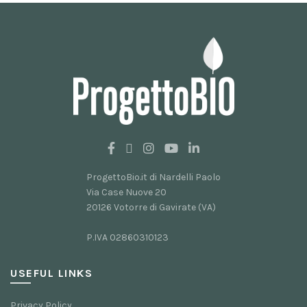
possono
essere
scelte
nella
pagina
del
prodotto
ProgettoBio.it di Nardelli Paolo
Via Case Nuove 20
20126 Votorre di Gavirate (VA)
P.IVA 02860310123
USEFUL LINKS
Privacy Policy