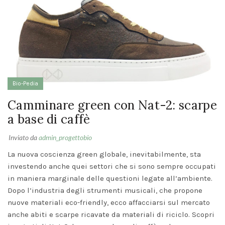
LA BIOEDIL
FUTURO: 
FILOSOFI
RISTRUT
ECOSOSTE
Bio-Pedia
SUD OVE
SARDEGN
Camminare green con Nat-2: scarpe
6 Marzo 
a base di caffè
Comment
Inviato da
admin_progettobio
TENDENZE
PITTURE
La nuova coscienza green globale, inevitabilmente, sta
PER
INTERNI
investendo anche quei settori che si sono sempre occupati
2026:
in maniera marginale delle questioni legate all’ambiente.
COLORI E
VERNICI
Dopo l’industria degli strumenti musicali, che propone
NATURALI
nuove materiali eco-friendly, ecco affacciarsi sul mercato
28
anche abiti e scarpe ricavate da materiali di riciclo. Scopri
Gennaio