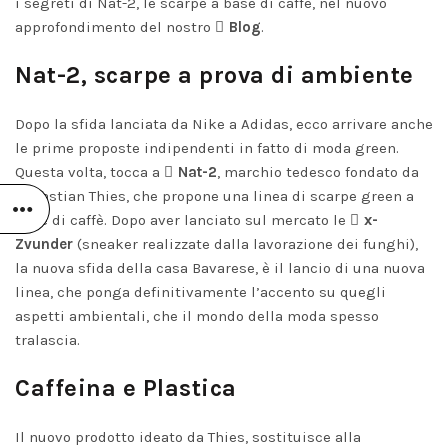
2026
No
i segreti di Nat-2, le scarpe a base di caffè, nel nuovo
Comments
approfondimento del nostro
Blog
.
Nat-2, scarpe a prova di ambiente
Dopo la sfida lanciata da Nike a Adidas, ecco arrivare anche
le prime proposte indipendenti in fatto di moda green.
Questa volta, tocca a
Nat-2
, marchio tedesco fondato da
Sebastian Thies, che propone una linea di scarpe green a
base di caffè. Dopo aver lanciato sul mercato le
x-
Zvunder
(sneaker realizzate dalla lavorazione dei funghi),
la nuova sfida della casa Bavarese, è il lancio di una nuova
linea, che ponga definitivamente l’accento su quegli
aspetti ambientali, che il mondo della moda spesso
tralascia.
Caffeina e Plastica
Il nuovo prodotto ideato da Thies, sostituisce alla