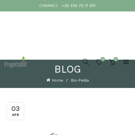
CHIAMACI:
+39 335 70 17 951
COLORI PER
DIPINGERE
LE PARETI
0
0
DI CASA IN
BLOG
PRIMAVERA:
IDEE E
CONSIGLI
Home
Bio-Pedia
DI
INTERIOR
DESIGN
20 Marzo
2026
No
03
Comments
APR