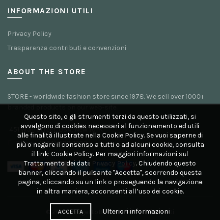
INFORMAZIONI UTILI
Privacy Policy
Trasparenza contributi e convenzioni
ABOUT THE STORE
STORE - worldwide fashion store since 1978. We sell over 1000+
branded products on our web-site.
Questo sito, o gli strumenti terzi da questo utilizzati, si
avvalgono di cookies necessari al funzionamento ed utili
451 Wall Street, USA, New York
alle finalità illustrate nella Cookie Policy. Se vuoi saperne di
Phone: (064) 332-1233
più o negare il consenso a tutti o ad alcuni cookie, consulta
il link:
Cookie Policy. Per maggiori informazioni sul
Trattamento dei dati:
Privacy Policy
. Chiudendo questo
banner, cliccando il pulsante "Accetta", scorrendo questa
pagina, cliccando su un link o proseguendo la navigazione
in altra maniera, acconsenti all’uso dei cookie.
Ulteriori informazioni
© 2026
ProgettoBio
. Tutti i diritti riservati
ACCETTA