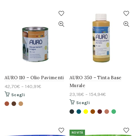
AURO 110 – Olio Pavimenti
AURO 350 – Tinta Base
Murale
42,70
€
–
140,91
€
23,18
€
–
154,94
€
Questo
Scegli
prodotto
Questo
Scegli
ha
prodotto
più
ha
varianti.
più
Le
varianti.
opzioni
Le
possono
opzioni
essere
NOVITÀ