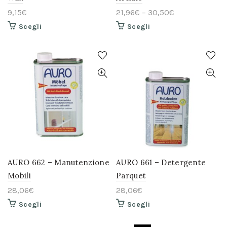
9,15
€
21,96
€
–
30,50
€
Questo
Questo
Scegli
Scegli
prodotto
prodotto
ha
ha
più
più
varianti.
varianti.
Le
Le
opzioni
opzioni
possono
possono
essere
essere
scelte
scelte
nella
nella
pagina
pagina
del
del
prodotto
prodotto
AURO 662 – Manutenzione
AURO 661 – Detergente
Mobili
Parquet
28,06
€
28,06
€
Questo
Questo
Scegli
Scegli
prodotto
prodotto
ha
ha