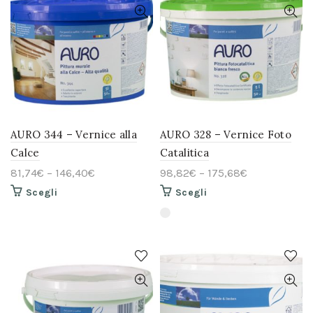
possono
scelte
essere
nella
scelte
pagina
nella
del
pagina
prodotto
del
prodotto
AURO 344 – Vernice alla
AURO 328 – Vernice Foto
Calce
Catalitica
81,74
€
–
146,40
€
98,82
€
–
175,68
€
Questo
Questo
Scegli
Scegli
prodotto
prodotto
ha
ha
più
più
varianti.
varianti.
Le
Le
opzioni
opzioni
possono
possono
essere
essere
scelte
scelte
nella
nella