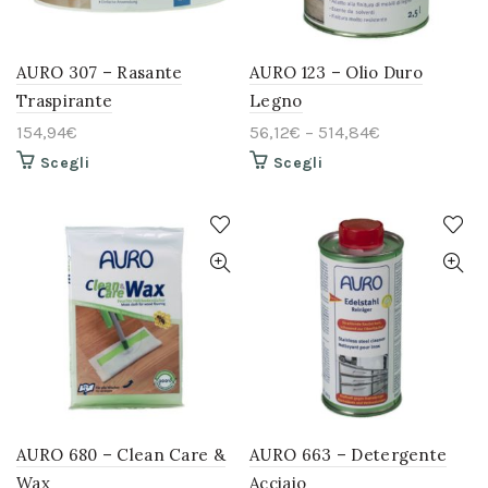
AURO 307 – Rasante
AURO 123 – Olio Duro
Traspirante
Legno
154,94
€
56,12
€
–
514,84
€
Questo
Questo
Scegli
Scegli
prodotto
prodotto
ha
ha
più
più
varianti.
varianti.
Le
Le
opzioni
opzioni
possono
possono
essere
essere
scelte
scelte
nella
nella
pagina
pagina
del
del
prodotto
prodotto
AURO 680 – Clean Care &
AURO 663 – Detergente
Wax
Acciaio